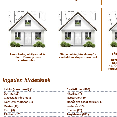
ház.
Panorámás, erkélyes lakás
Négyszobás, hőszivattyús
PÁR
eladó Dunaújváros
családi ház dupla garázzsal
centrumában!
REN
DES
KERÜL
kerüle
Ingatlan hirdetések
Lakás (nem panel) (1)
Családi ház (526)
Sorház (17)
Házrész (7)
Gazdasági épület (5)
Iparterület (50)
Kert; gyümölcsös (1)
Mezőgazdasági terület (17)
Raktár (11)
Irodaház (19)
Erdő (6)
Szántó (23)
Zártkert (17)
Téglalakás (592)