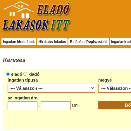
Ingatlan hirdetések
Hirdetés feladás
Belépés / Regisztráció
Ingatlaniro
Keresés
eladó
kiadó
ingatlan típusa
megye
az ingatlan ára
-
MFt