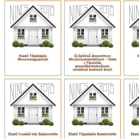
Kiadó Téglalakás
Új építésű álomotthon
Mosonmagyaróvár
Mosonszentmiklóson – Telek
+ Típusház
generálkivitelezéssel,
rendkívül kedvező áron!
Eladó Családi ház Balatonlelle
Eladó Téglalakás Balatonlelle
Elad