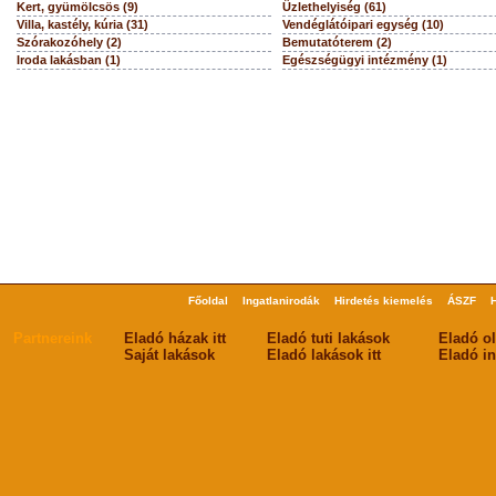
Kert, gyümölcsös (9)
Üzlethelyiség (61)
Villa, kastély, kúria (31)
Vendéglátóipari egység (10)
Szórakozóhely (2)
Bemutatóterem (2)
Iroda lakásban (1)
Egészségügyi intézmény (1)
Főoldal
Ingatlanirodák
Hirdetés kiemelés
ÁSZF
Partnereink
Eladó házak itt
Eladó tuti lakások
Eladó o
Saját lakások
Eladó lakások itt
Eladó in