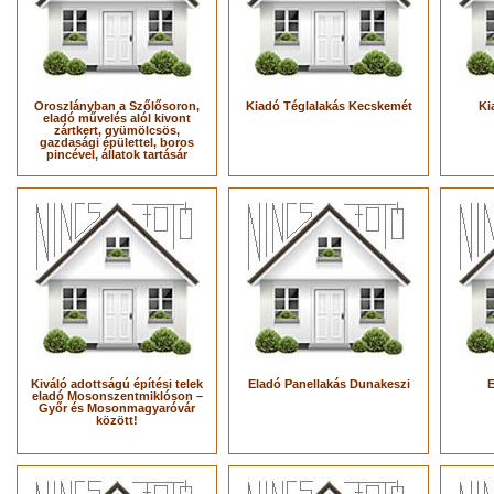
Oroszlányban a Szőlősoron,
Kiadó Téglalakás Kecskemét
Ki
eladó művelés alól kivont
zártkert, gyümölcsös,
gazdasági épülettel, boros
pincével, állatok tartásár
Kiváló adottságú építési telek
Eladó Panellakás Dunakeszi
E
eladó Mosonszentmiklóson –
Győr és Mosonmagyaróvár
között!