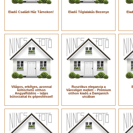
Eladó Családi Ház Tárnokon!
Eladó Téglalakás Bezenye
Ela
Világos, erkélyes, azonnal
Rusztikus elegancia a
költözhető otthon
Városliget mellett – Prémium
Angyalföldön – teljes
otthon kiadó a Damjanich
bútorzattal és gépesítéssel!
utcában