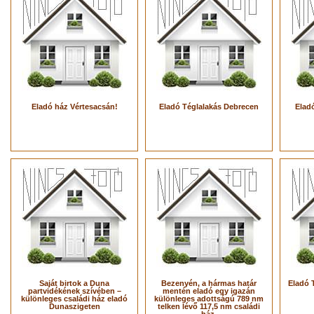
Eladó ház Vértesacsán!
Eladó Téglalakás Debrecen
Eladó
Saját birtok a Duna
Bezenyén, a hármas határ
Eladó 
partvidékének szívében –
mentén eladó egy igazán
különleges családi ház eladó
különleges adottságú 789 nm
Dunaszigeten
telken lévő 117,5 nm családi