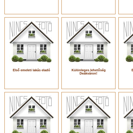
Első emeleti lakás eladó
Különleges lehetőség
Deákváron!