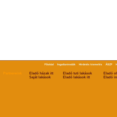
Főoldal
Ingatlanirodák
Hirdetés kiemelés
ÁSZF
Partnereink
Eladó házak itt
Eladó tuti lakások
Eladó o
Saját lakások
Eladó lakások itt
Eladó in