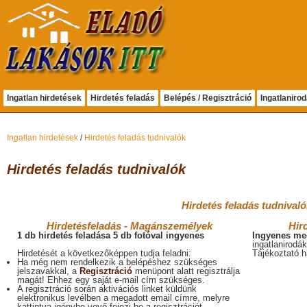
Ingatlan hirdetések
Hirdetés feladás
Belépés / Regisztráció
Ingatlaniro
Ingatlan hirdetések
/
Hirdetés feladás tudnivalók
Hirdetés feladás tudnivalók
Hirdetés feladás tudnivaló
Hirdetésfeladás - Magánszemélyek
Hir
1 db hirdetés feladása 5 db fotóval ingyenes
Ingyenes
meg
ingatlanirodák
Hirdetését a következőképpen tudja feladni:
Tájékoztató 
Ha még nem rendelkezik a belépéshez szükséges
jelszavakkal, a
Regisztráció
menüpont alatt regisztrálja
magát! Ehhez egy saját e-mail cím szükséges.
A regisztráció során aktivációs linket küldünk
elektronikus levélben a megadott email címre, melyre
kattintva igénybe vevő fejezi be a regisztrációt.