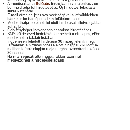
A menüsorban a
Belépés
linkre kattintva jelentkezzen
be, majd adja föl hirdetését az
Új hirdetés feladása
linkre kattintva!
E-mail címe és jelszava segítségével a későbbiekben
bármikor be tud lépni admin felületére, ahol:
Módosíthatja, törölheti feladott hirdetését, illetve újabbat
adhat föl.
5 db fényképet ingyenesen csatolhat hirdetéséhez.
SMS küldésével hirdetését kiemelheti a címlapra, előre
rendezheti a találati listában.
Ingyenesen feladott hirdetése
90 napig
jelenik meg.
Hirdetését a hirdetés törlése előtt 7 nappal kiküldött e-
mailben leírtak alapján tudja meghosszabbítani további
30 nappal.
Ha már regisztrálta magát, akkor azonnal
megkezdheti a hirdetésfeladást!