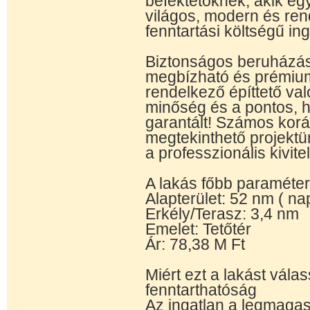
befektetőknek, akik egy
világos, modern és ren
fenntartási költségű in
Biztonságos beruházás:
megbízható és prémium
rendelkező építtető val
minőség és a pontos, h
garantált! Számos korá
megtekinthető projektü
a professzionális kivite
A lakás főbb paraméter
Alapterület: 52 nm ( na
Erkély/Terasz: 3,4 nm
Emelet: Tetőtér
Ár: 78,38 M Ft
Miért ezt a lakást vál
fenntarthatóság
Az ingatlan a legmagas