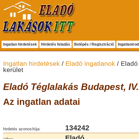
Ingatlan hirdetések
Hirdetés feladás
Belépés / Regisztráció
Ingatlaniro
Ingatlan hirdetések
/
Eladó ingatlanok
/ Eladó
kerület
Eladó Téglalakás Budapest, IV.
Az ingatlan adatai
134242
hirdetés azonosítója:
Eladó