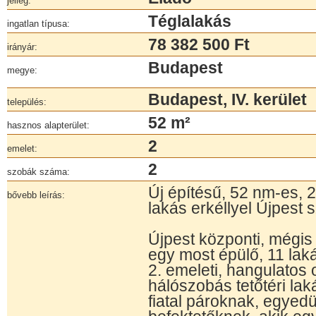
jelleg:
Téglalakás
ingatlan típusa:
78 382 500 Ft
irányár:
Budapest
megye:
Budapest, IV. kerület
település:
52 m²
hasznos alapterület:
2
emelet:
2
szobák száma:
Új építésű, 52 nm-es, 
bővebb leírás:
lakás erkéllyel Újpest 
Újpest központi, mégi
egy most épülő, 11 la
2. emeleti, hangulatos 
hálószobás tetőtéri lak
fiatal pároknak, egyed