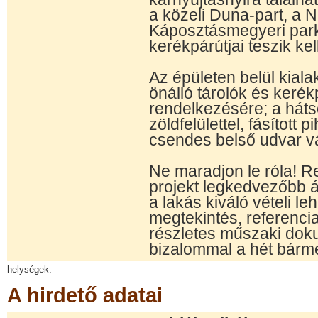
a közeli Duna-part, a 
Káposztásmegyeri park 
kerékpárútjai teszik ke
Az épületen belül kiala
önálló tárolók és kerékp
rendelkezésére; a hát
zöldfelülettel, fásított 
csendes belső udvar vá
Ne maradjon le róla! 
projekt legkedvezőbb 
a lakás kiváló vételi l
megtekintés, referenc
részletes műszaki dok
bizalommal a hét bárme
helységek:
A hirdető adatai