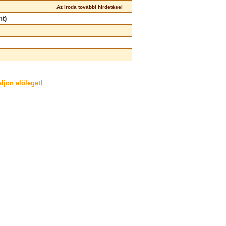
Az iroda további hirdetései
nt)
ljon előleget!