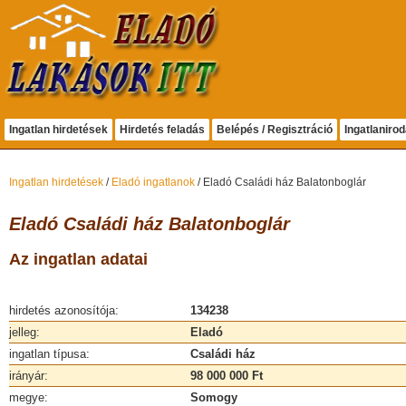
Ingatlan hirdetések
Hirdetés feladás
Belépés / Regisztráció
Ingatlaniro
Ingatlan hirdetések
/
Eladó ingatlanok
/ Eladó Családi ház Balatonboglár
Eladó Családi ház Balatonboglár
Az ingatlan adatai
hirdetés azonosítója:
134238
jelleg:
Eladó
ingatlan típusa:
Családi ház
irányár:
98 000 000 Ft
megye:
Somogy