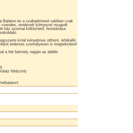
 a Balaton és a szabadstrand valóban csak
a csendes, rendezett környezet nyugodt
ott ház azonnal költözhető, fenntartása
sokoldalú.
egyszerre kínál kényelmes otthont, értékálló
jánlatot érdemes személyesen is megtekinteni!
al a hét bármely napján az alábbi
t)
uház földszint)
telbalaton!