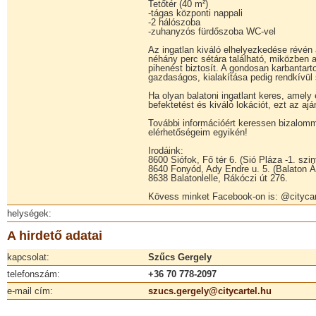
Tetőtér (40 m²)
-tágas központi nappali
-2 hálószoba
-zuhanyzós fürdőszoba WC-vel
Az ingatlan kiváló elhelyezkedése révén
néhány perc sétára található, miközben 
pihenést biztosít. A gondosan karbantart
gazdaságos, kialakítása pedig rendkívül 
Ha olyan balatoni ingatlant keres, amely 
befektetést és kiváló lokációt, ezt az a
További információért keressen bizalomm
elérhetőségeim egyikén!
Irodáink:
8600 Siófok, Fő tér 6. (Sió Pláza -1. szin
8640 Fonyód, Ady Endre u. 5. (Balaton Ár
8638 Balatonlelle, Rákóczi út 276.
Kövess minket Facebook-on is: @citycar
helységek:
A hirdető adatai
kapcsolat:
Szűcs Gergely
telefonszám:
+36 70 778-2097
e-mail cím:
szucs.gergely@citycartel.hu