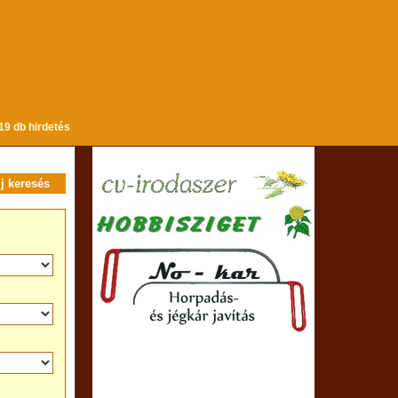
19 db hirdetés
új keresés