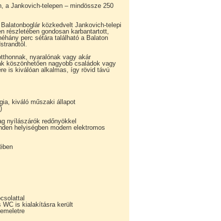
n, a Jankovich-telepen – mindössze 250
l Balatonboglár közkedvelt Jankovich-telepi
en részletében gondosan karbantartott,
éhány perc sétára található a Balaton
strandtól.
 otthonnak, nyaralónak vagy akár
ának köszönhetően nagyobb családok vagy
e is kiválóan alkalmas, így rövid távú
ia, kiváló műszaki állapot
)
ag nyílászárók redőnyökkel
inden helyiségben modern elektromos
kében
csolattal
WC is kialakításra került
 emeletre