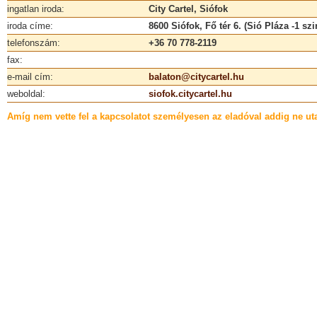
ingatlan iroda:
City Cartel, Siófok
iroda címe:
8600 Siófok, Fő tér 6. (Sió Pláza -1 szi
telefonszám:
+36 70 778-2119
fax:
e-mail cím:
balaton@citycartel.hu
weboldal:
siofok.citycartel.hu
Amíg nem vette fel a kapcsolatot személyesen az eladóval addig ne uta