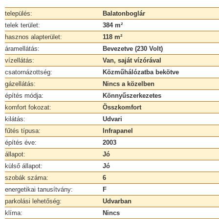
település:
Balatonboglár
telek terület:
384 m²
hasznos alapterület:
118 m²
áramellátás:
Bevezetve (230 Volt)
vízellátás:
Van, saját vízórával
csatornázottség:
Közműhálózatba bekötve
gázellátás:
Nincs a közelben
építés módja:
Könnyűszerkezetes
komfort fokozat:
Összkomfort
kilátás:
Udvari
fűtés típusa:
Infrapanel
építés éve:
2003
állapot:
Jó
külső állapot:
Jó
szobák száma:
6
energetikai tanusítvány:
F
parkolási lehetőség:
Udvarban
klíma:
Nincs