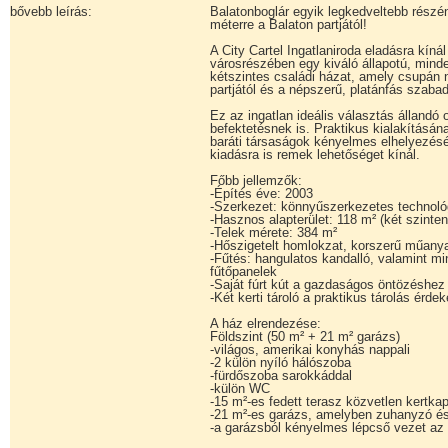
bővebb leírás:
Balatonboglár egyik legkedveltebb részé
méterre a Balaton partjától!
A City Cartel Ingatlaniroda eladásra kíná
városrészében egy kiváló állapotú, mind
kétszintes családi házat, amely csupán n
partjától és a népszerű, platánfás szabad
Ez az ingatlan ideális választás állandó
befektetésnek is. Praktikus kialakítás
baráti társaságok kényelmes elhelyezésér
kiadásra is remek lehetőséget kínál.
Főbb jellemzők:
-Építés éve: 2003
-Szerkezet: könnyűszerkezetes technológ
-Hasznos alapterület: 118 m² (két szinten
-Telek mérete: 384 m²
-Hőszigetelt homlokzat, korszerű műany
-Fűtés: hangulatos kandalló, valamint m
fűtőpanelek
-Saját fúrt kút a gazdaságos öntözéshez
-Két kerti tároló a praktikus tárolás érde
A ház elrendezése:
Földszint (50 m² + 21 m² garázs)
-világos, amerikai konyhás nappali
-2 külön nyíló hálószoba
-fürdőszoba sarokkáddal
-külön WC
-15 m²-es fedett terasz közvetlen kertkap
-21 m²-es garázs, amelyben zuhanyzó és 
-a garázsból kényelmes lépcső vezet az