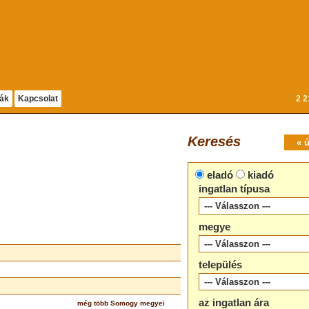
dák
Kapcsolat
2 2
Keresés
« 
eladó
kiadó
ingatlan típusa
megye
település
az ingatlan ára
még több Somogy megyei