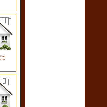
i ház
yves