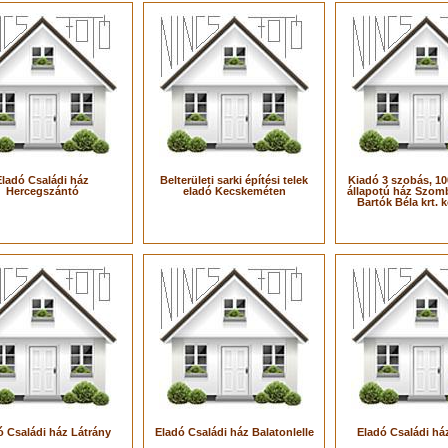
Eladó Családi ház
Belterületi sarki építési telek
Kiadó 3 szobás, 10
Hercegszántó
eladó Kecskeméten
állapotú ház Szom
Bartók Béla krt. 
ó Családi ház Látrány
Eladó Családi ház Balatonlelle
Eladó Családi ház