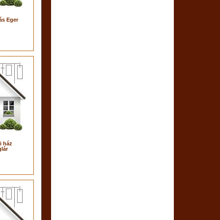
ás Eger
i ház
lár