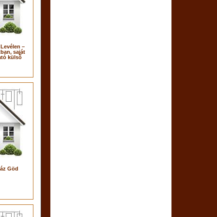
 Levélen –
ban, saját
ató külső
!
ház Göd