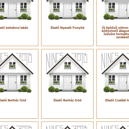
adó belvárosi lakás
Eladó Nyaraló Fonyód
Új építésű otthon
költözhető állapot
ízlésére formálh
terekkel
ladó Ikerház Göd
Eladó Ikerház Göd
Eladó Családi 