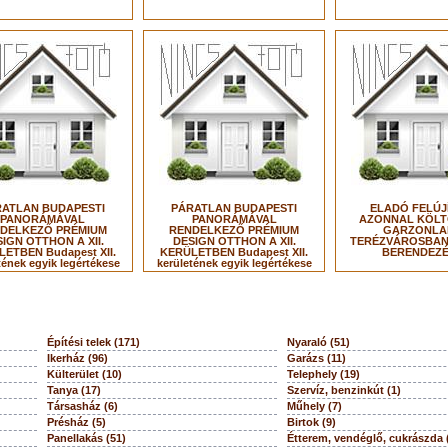
ATLAN BUDAPESTI
PÁRATLAN BUDAPESTI
ELADÓ FELÚJ
PANORÁMÁVAL
PANORÁMÁVAL
AZONNAL KÖL
DELKEZŐ PRÉMIUM
RENDELKEZŐ PRÉMIUM
GARZONLA
IGN OTTHON A XII.
DESIGN OTTHON A XII.
TERÉZVÁROSBAN 
ETBEN Budapest XII.
KERÜLETBEN Budapest XII.
BERENDEZÉ
tének egyik legértékese
kerületének egyik legértékese
Építési telek (171)
Nyaraló (51)
Ikerház (96)
Garázs (11)
Külterület (10)
Telephely (19)
Tanya (17)
Szervíz, benzinkút (1)
Társasház (6)
Műhely (7)
Présház (5)
Birtok (9)
Panellakás (51)
Étterem, vendéglő, cukrászda 