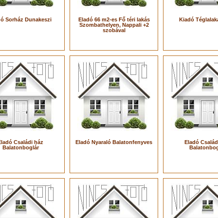
dó Sorház Dunakeszi
Eladó 66 m2-es Fő téri lakás
Kiadó Téglalak
Szombathelyen, Nappali +2
szobával
Eladó Családi ház
Eladó Nyaraló Balatonfenyves
Eladó Család
Balatonboglár
Balatonbog