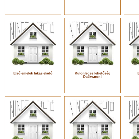
Első emeleti lakás eladó
Különleges lehetőség
Deákváron!