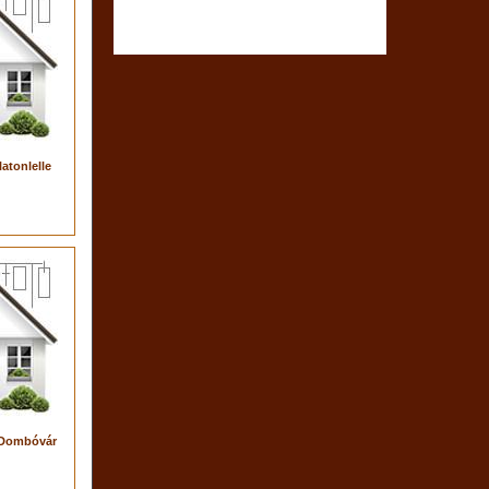
atonlelle
 Dombóvár