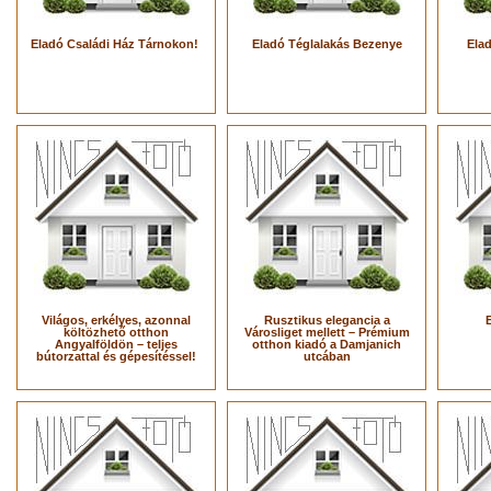
Eladó Családi Ház Tárnokon!
Eladó Téglalakás Bezenye
Ela
Világos, erkélyes, azonnal
Rusztikus elegancia a
költözhető otthon
Városliget mellett – Prémium
Angyalföldön – teljes
otthon kiadó a Damjanich
bútorzattal és gépesítéssel!
utcában