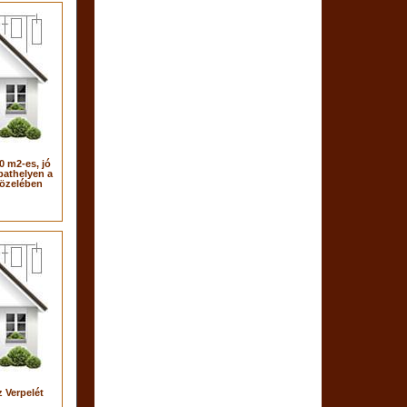
0 m2-es, jó
bathelyen a
közelében
 Verpelét