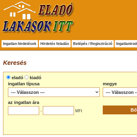
Ingatlan hirdetések
Hirdetés feladás
Belépés / Regisztráció
Ingatlaniro
Keresés
eladó
kiadó
ingatlan típusa
megye
az ingatlan ára
-
MFt