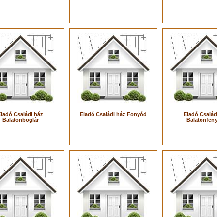
Eladó Családi ház
Eladó Családi ház Fonyód
Eladó Család
Balatonboglár
Balatonfen