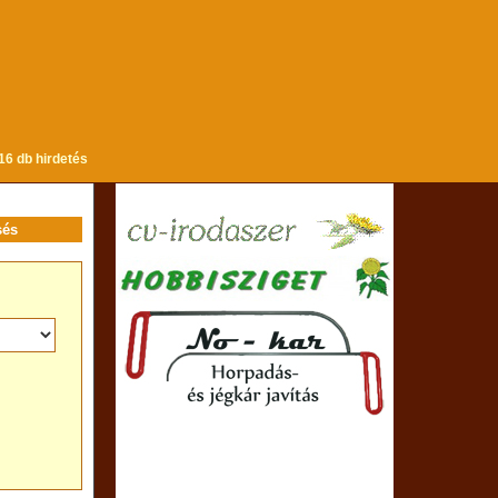
16 db hirdetés
sés