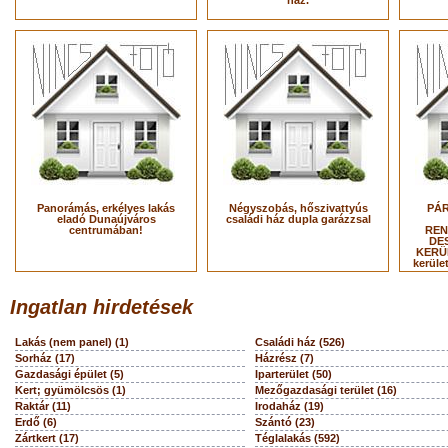
ház.
Panorámás, erkélyes lakás
Négyszobás, hőszivattyús
PÁR
eladó Dunaújváros
családi ház dupla garázzsal
centrumában!
REN
DES
KERÜL
kerüle
Ingatlan hirdetések
Lakás (nem panel) (1)
Családi ház (526)
Sorház (17)
Házrész (7)
Gazdasági épület (5)
Iparterület (50)
Kert; gyümölcsös (1)
Mezőgazdasági terület (16)
Raktár (11)
Irodaház (19)
Erdő (6)
Szántó (23)
Zártkert (17)
Téglalakás (592)