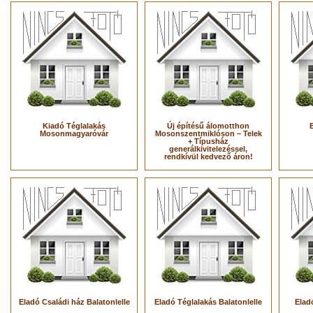
Kiadó Téglalakás
Új építésű álomotthon
Mosonmagyaróvár
Mosonszentmiklóson – Telek
+ Típusház
generálkivitelezéssel,
rendkívül kedvező áron!
Eladó Családi ház Balatonlelle
Eladó Téglalakás Balatonlelle
Elad