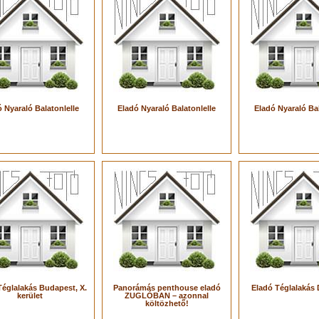
 Nyaraló Balatonlelle
Eladó Nyaraló Balatonlelle
Eladó Nyaraló Bal
Téglalakás Budapest, X.
Panorámás penthouse eladó
Eladó Téglalakás
kerület
ZUGLÓBAN – azonnal
költözhető!