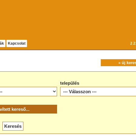
dák
Kapcsolat
2 2
« új kere
település