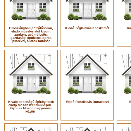
Oroszlányban a Szőlősoron,
Kiadó Téglalakás Kecskemét
Ki
eladó művelés alól kivont
zártkert, gyümölcsös,
gazdasági épülettel, boros
pincével, állatok tartásár
Kiváló adottságú építési telek
Eladó Panellakás Dunakeszi
E
eladó Mosonszentmiklóson –
Győr és Mosonmagyaróvár
között!