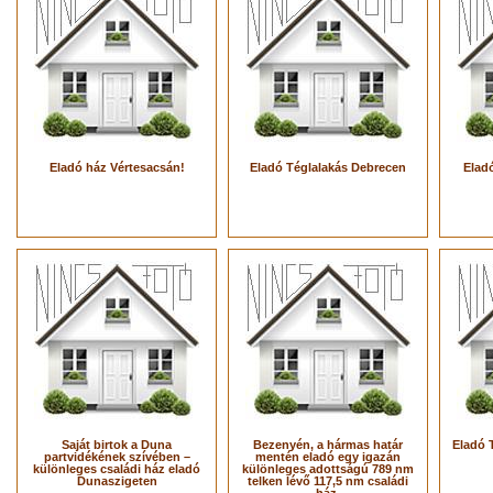
Eladó ház Vértesacsán!
Eladó Téglalakás Debrecen
Eladó
Saját birtok a Duna
Bezenyén, a hármas határ
Eladó 
partvidékének szívében –
mentén eladó egy igazán
különleges családi ház eladó
különleges adottságú 789 nm
Dunaszigeten
telken lévő 117,5 nm családi