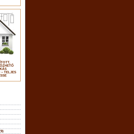
ÍTOTT,
TÖZHETŐ
KÁS
– TELJES
SSE
(9)