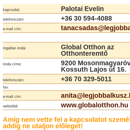
Palotai Evelin
kapcsolat:
+36 30 594-4088
telefonszám:
tanacsadas@legjobba
e-mail cím:
Global Otthon az
ingatlan iroda:
Otthonteremtő
9200 Mosonmagyaróv
iroda címe:
Kossuth Lajos út 16.
+36 70 329-5011
telefonszám:
fax:
anita@legjobbalkusz
e-mail cím:
www.globalotthon.hu
weboldal:
Amíg nem vette fel a kapcsolatot szemé
addig ne utaljon előleget!