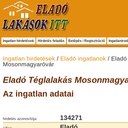
Ingatlan hirdetések
Hirdetés feladás
Belépés / Regisztráció
Ingatlaniro
Ingatlan hirdetések
/
Eladó ingatlanok
/ Eladó
Mosonmagyaróvár
Eladó Téglalakás Mosonmagya
Az ingatlan adatai
134271
hirdetés azonosítója:
Eladó