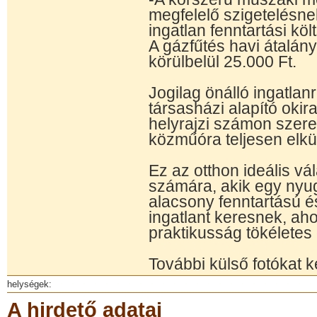
megfelelő szigetelésn
ingatlan fenntartási kö
A gázfűtés havi átalán
körülbelül 25.000 Ft.
Jogilag önálló ingatlan
társasházi alapító okira
helyrajzi számon szer
közműóra teljesen elkül
Ez az otthon ideális vá
számára, akik egy nyug
alacsony fenntartású é
ingatlant keresnek, aho
praktikusság tökélete
További külső fotókat 
helységek:
A hirdető adatai