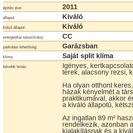
2011
építés éve:
Kiváló
állapot:
Kiváló
külső állapot:
CC
energetikai tanusítvány:
Garázsban
parkolási lehetőség:
Saját split klíma
klíma:
Igényes, kertkapcsolat
bővebb leírás:
terek, alacsony rezsi, k
Ha olyan otthont keres,
házak kényelmét a tár
praktikumával, akkor 
a kiváló állapotú, kétsz
Az ingatlan 89 m² haszn
rendelkezik, azonban a 
kialakításnak és a kiv