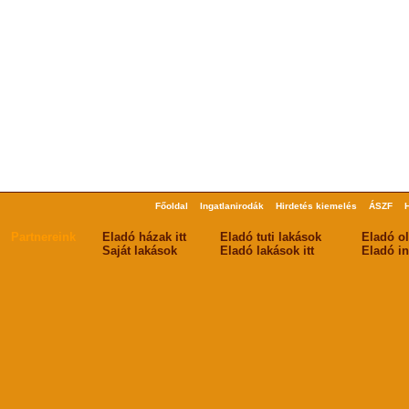
Főoldal
Ingatlanirodák
Hirdetés kiemelés
ÁSZF
Partnereink
Eladó házak itt
Eladó tuti lakások
Eladó o
Saját lakások
Eladó lakások itt
Eladó in