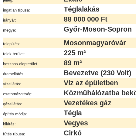
jelleg:
Téglalakás
ingatlan típusa:
88 000 000 Ft
irányár:
Győr-Moson-Sopron
megye:
Mosonmagyaróvár
település:
225 m²
telek terület:
89 m²
hasznos alapterület:
Bevezetve (230 Volt)
áramellátás:
Víz az épületben
vízellátás:
Közműhálózatba bek
csatornázottség:
Vezetékes gáz
gázellátás:
Tégla
építés módja:
Vegyes
kilátás:
Cirkó
fűtés típusa: