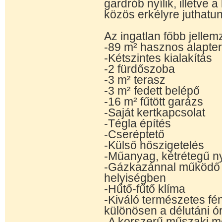
gardrób nyílik, illetve 
közös erkélyre juthatun
Az ingatlan főbb jellemz
-89 m² hasznos alapter
-Kétszintes kialakítás
-2 fürdőszoba
-3 m² terasz
-3 m² fedett belépő
-16 m² fűtött garázs
-Saját kertkapcsolat
-Tégla építés
-Cseréptető
-Külső hőszigetelés
-Műanyag, kétrétegű n
-Gázkazánnal működő 
helyiségben
-Hűtő-fűtő klíma
-Kiváló természetes f
különösen a délutáni 
-A korszerű műszaki 