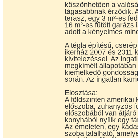
köszönhetően a valósá
tágasabbnak érződik. A
terasz, egy 3 m²-es fed
16 m²-es fűtött garázs i
adott a kényelmes mi
A tégla építésű, cserép
ikerház 2007 és 2011 k
kivitelezéssel. Az ingatl
megkímélt állapotában t
kiemelkedő gondosságg
során. Az ingatlan kame
Elosztása:
A földszinten amerikai
előszoba, zuhanyzós fü
előszobából van átjáró 
konyhából nyílik egy tár
Az emeleten, egy káda
szoba található, amely