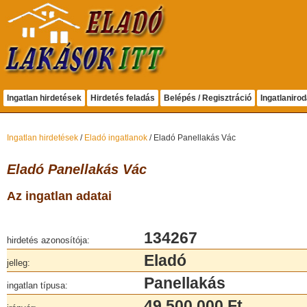
Ingatlan hirdetések
Hirdetés feladás
Belépés / Regisztráció
Ingatlaniro
Ingatlan hirdetések
/
Eladó ingatlanok
/ Eladó Panellakás Vác
Eladó Panellakás Vác
Az ingatlan adatai
134267
hirdetés azonosítója:
Eladó
jelleg:
Panellakás
ingatlan típusa:
49 500 000 Ft