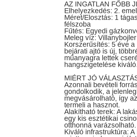
AZ INGATLAN FŐBB 
Elhelyezkedés: 2. emel
Méret/Elosztás: 1 tágas
félszoba
Fűtés: Egyedi gázkonv
Meleg víz: Villanybojle
Korszerűsítés: 5 éve a 
bejárati ajtó is új, töb
műanyagra lettek cseré
hangszigetelése kiváló
MIÉRT JÓ VÁLASZTÁ
Azonnali bevételi forr
gondolkodik, a jelenlegi
megvásárolható, így az
termeli a hasznot.
Alakítható terek: A laká
egy kis esztétikai csin
otthonná varázsolható.
Kiváló infrastruktúra: A