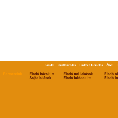
Főoldal
Ingatlanirodák
Hirdetés kiemelés
ÁSZF
Partnereink
Eladó házak itt
Eladó tuti lakások
Eladó o
Saját lakások
Eladó lakások itt
Eladó in