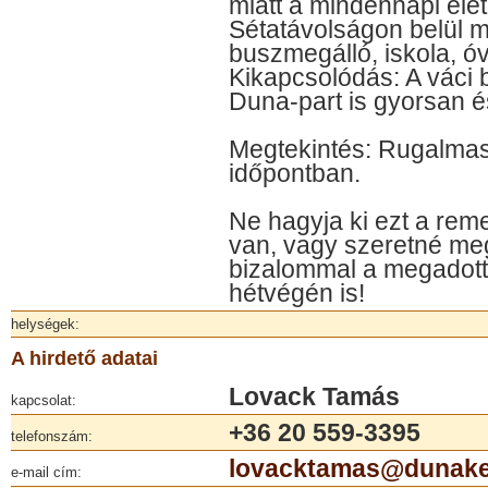
miatt a mindennapi éle
Sétatávolságon belül me
buszmegálló, iskola, ó
Kikapcsolódás: A váci 
Duna-part is gyorsan é
Megtekintés: Rugalmasa
időpontban.
Ne hagyja ki ezt a rem
van, vagy szeretné meg
bizalommal a megadott
hétvégén is!
helységek:
A hirdető adatai
Lovack Tamás
kapcsolat:
+36 20 559-3395
telefonszám:
lovacktamas@dunake
e-mail cím: