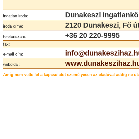
Dunakeszi Ingatlank
ingatlan iroda:
2120 Dunakeszi, Fő út
iroda címe:
+36 20 220-9995
telefonszám:
fax:
info@dunakeszihaz.h
e-mail cím:
www.dunakeszihaz.h
weboldal:
Amíg nem vette fel a kapcsolatot személyesen az eladóval addig ne uta