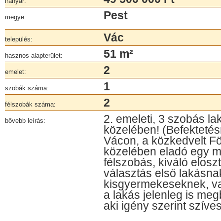
irányár:
Pest
megye:
Vác
település:
51 m²
hasznos alapterület:
2
emelet:
1
szobák száma:
2
félszobák száma:
2. emeleti, 3 szobás la
bővebb leírás:
közelében! (Befektetésn
Vácon, a közkedvelt Fö
közelében eladó egy m
félszobás, kiváló eloszt
választás első lakásnak
kisgyermekeseknek, va
a lakás jelenleg is megb
aki igény szerint szív