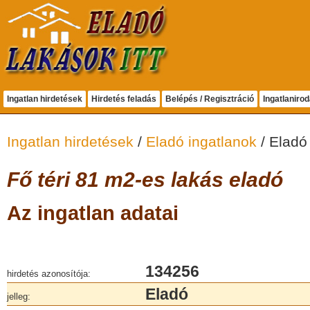
Ingatlan hirdetések
Hirdetés feladás
Belépés / Regisztráció
Ingatlaniro
Ingatlan hirdetések
/
Eladó ingatlanok
/ Eladó
Fő téri 81 m2-es lakás eladó
Az ingatlan adatai
134256
hirdetés azonosítója:
Eladó
jelleg: