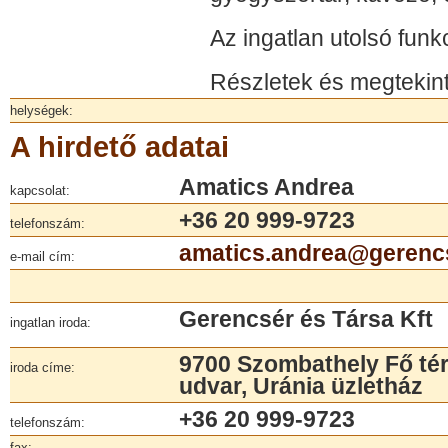
Az ingatlan utolsó funkc
Részletek és megtekint
helységek:
A hirdető adatai
Amatics Andrea
kapcsolat:
+36 20 999-9723
telefonszám:
amatics.andrea@gerenc
e-mail cím:
Gerencsér és Társa Kft
ingatlan iroda:
9700 Szombathely Fő tér
iroda címe:
udvar, Uránia üzletház
+36 20 999-9723
telefonszám:
fax: