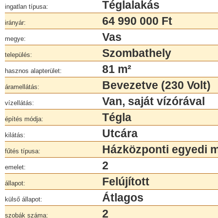
Téglalakás
ingatlan típusa:
64 990 000 Ft
irányár:
Vas
megye:
Szombathely
település:
81 m²
hasznos alapterület:
Bevezetve (230 Volt)
áramellátás:
Van, saját vízórával
vízellátás:
Tégla
építés módja:
Utcára
kilátás:
Házközponti egyedi 
fűtés típusa:
2
emelet:
Felújított
állapot:
Átlagos
külső állapot:
2
szobák száma: