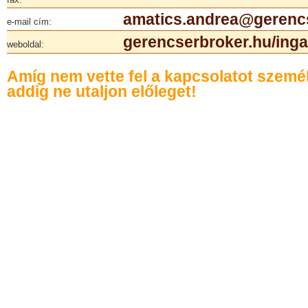
amatics.andrea@gerenc
e-mail cím:
gerencserbroker.hu/inga
weboldal:
Amíg nem vette fel a kapcsolatot szemé
addig ne utaljon előleget!