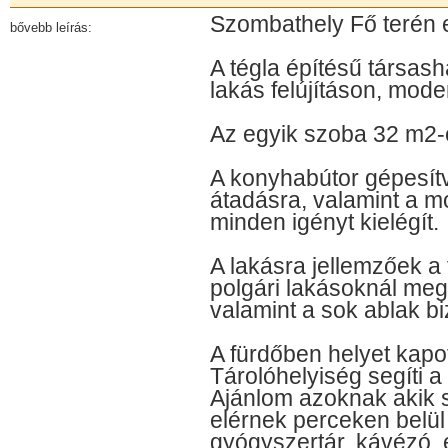
Szombathely Fő terén 
bővebb leírás:
A tégla építésű társash
lakás felújításon, mode
Az egyik szoba 32 m2-
A konyhabútor gépesítv
átadásra, valamint a m
minden igényt kielégít.
A lakásra jellemzőek a 
polgári lakásoknál me
valamint a sok ablak bi
A fürdőben helyet kapo
Tárolóhelyiség segíti 
Ajánlom azoknak akik s
elérnek perceken belül 
gyógyszertár, kávézó, é