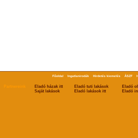
Főoldal
Ingatlanirodák
Hirdetés kiemelés
ÁSZF
Partnereink
Eladó házak itt
Eladó tuti lakások
Eladó o
Saját lakások
Eladó lakások itt
Eladó in