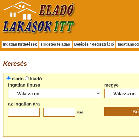
Ingatlan hirdetések
Hirdetés feladás
Belépés / Regisztráció
Ingatlaniro
Keresés
eladó
kiadó
ingatlan típusa
megye
az ingatlan ára
-
MFt