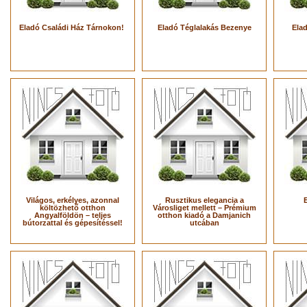
Eladó Családi Ház Tárnokon!
Eladó Téglalakás Bezenye
Ela
Világos, erkélyes, azonnal
Rusztikus elegancia a
költözhető otthon
Városliget mellett – Prémium
Angyalföldön – teljes
otthon kiadó a Damjanich
bútorzattal és gépesítéssel!
utcában