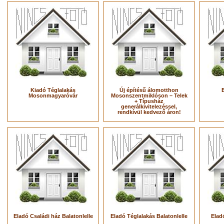
Kiadó Téglalakás
Új építésű álomotthon
Mosonmagyaróvár
Mosonszentmiklóson – Telek
+ Típusház
generálkivitelezéssel,
rendkívül kedvező áron!
Eladó Családi ház Balatonlelle
Eladó Téglalakás Balatonlelle
Elad