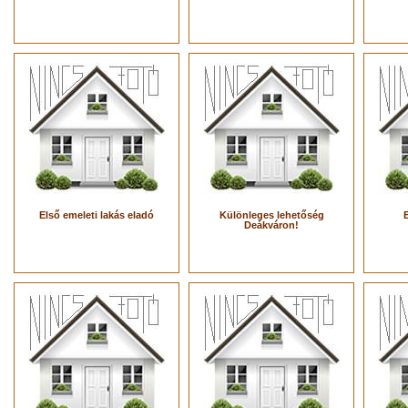
Első emeleti lakás eladó
Különleges lehetőség
Deákváron!