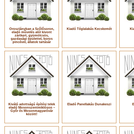
Oroszlányban a Szőlősoron,
Kiadó Téglalakás Kecskemét
Ki
eladó művelés alól kivont
zártkert, gyümölcsös,
gazdasági épülettel, boros
pincével, állatok tartásár
Kiváló adottságú építési telek
Eladó Panellakás Dunakeszi
E
eladó Mosonszentmiklóson –
Győr és Mosonmagyaróvár
között!