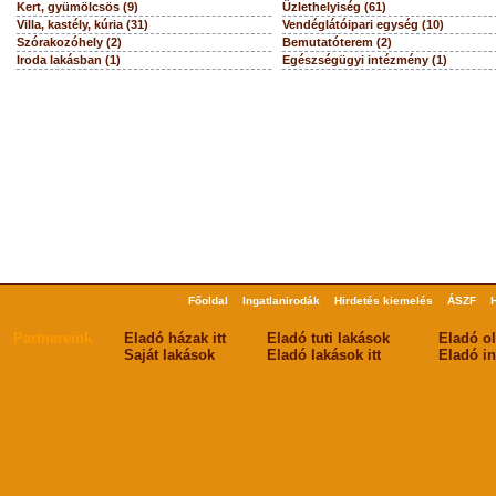
Kert, gyümölcsös (9)
Üzlethelyiség (61)
Villa, kastély, kúria (31)
Vendéglátóipari egység (10)
Szórakozóhely (2)
Bemutatóterem (2)
Iroda lakásban (1)
Egészségügyi intézmény (1)
Főoldal
Ingatlanirodák
Hirdetés kiemelés
ÁSZF
Partnereink
Eladó házak itt
Eladó tuti lakások
Eladó o
Saját lakások
Eladó lakások itt
Eladó in