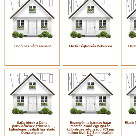
Eladó ház Vértesacsán!
Eladó Téglalakás Debrecen
Eladó
Saját birtok a Duna
Bezenyén, a hármas határ
Eladó 
partvidékének szívében –
mentén eladó egy igazán
különleges családi ház eladó
különleges adottságú 789 nm
Dunaszigeten
telken lévő 117,5 nm családi