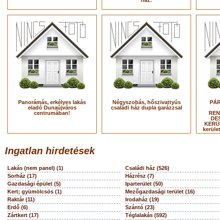
ház.
Panorámás, erkélyes lakás
Négyszobás, hőszivattyús
PÁR
eladó Dunaújváros
családi ház dupla garázzsal
centrumában!
REN
DES
KERÜL
kerüle
Ingatlan hirdetések
Lakás (nem panel) (1)
Családi ház (526)
Sorház (17)
Házrész (7)
Gazdasági épület (5)
Iparterület (50)
Kert; gyümölcsös (1)
Mezőgazdasági terület (16)
Raktár (11)
Irodaház (19)
Erdő (6)
Szántó (23)
Zártkert (17)
Téglalakás (592)